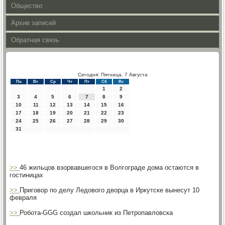
Общество
Архив записей
Обратная связь
Сегодня: Пятница, 7 Августа
Пн
Вт
Ср
Чт
Пт
Сб
Вс
1
2
3
4
5
6
7
8
9
10
11
12
13
14
15
16
17
18
19
20
21
22
23
24
25
26
27
28
29
30
31
>>
46 жильцов взорвавшегося в Волгограде дома остаются в
гостиницах
>>
Приговор по делу Ледового дворца в Иркутске вынесут 10
февраля
>>
Робота-GGG создал школьник из Петропавловска