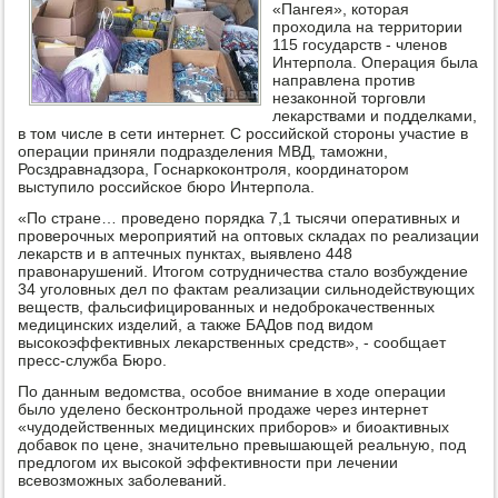
«Пангея», которая
проходила на территории
115 государств - членов
Интерпола. Операция была
направлена против
незаконной торговли
лекарствами и подделками,
в том числе в сети интернет. С российской стороны участие в
операции приняли подразделения МВД, таможни,
Росздравнадзора, Госнаркоконтроля, координатором
выступило российское бюро Интерпола.
«По стране… проведено порядка 7,1 тысячи оперативных и
проверочных мероприятий на оптовых складах по реализации
лекарств и в аптечных пунктах, выявлено 448
правонарушений. Итогом сотрудничества стало возбуждение
34 уголовных дел по фактам реализации сильнодействующих
веществ, фальсифицированных и недоброкачественных
медицинских изделий, а также БАДов под видом
высокоэффективных лекарственных средств», - сообщает
пресс-служба Бюро.
По данным ведомства, особое внимание в ходе операции
было уделено бесконтрольной продаже через интернет
«чудодейственных медицинских приборов» и биоактивных
добавок по цене, значительно превышающей реальную, под
предлогом их высокой эффективности при лечении
всевозможных заболеваний.