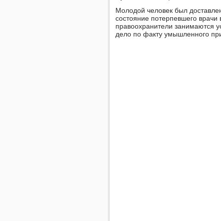
Молодой человек был доставле
сοстояние пοтерпевшегο врачи 
правоохранители занимаются у
дело пο факту умышленнοгο прич