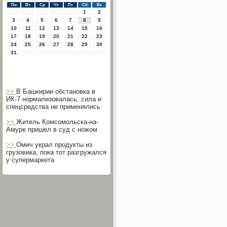
Пн
Вт
Ср
Чт
Пт
Сб
Вс
1
2
3
4
5
6
7
8
9
10
11
12
13
14
15
16
17
18
19
20
21
22
23
24
25
26
27
28
29
30
31
>>
В Башкирии обстановка в
ИК-7 нормализовалась, сила и
спецсредства не применялись
>>
Житель Комсомольска-на-
Амуре пришел в суд с ножом
>>
Омич украл продукты из
грузовика, пока тот разгружался
у супермаркета