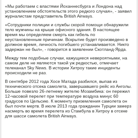
«Мы работаем с властями Йоханнесбурга и Лондона над
установлением обстоятельств этого редкого случая», - заявил
журналистам представитель British Airways.
«Сотрудники полиции и службы скорой помощи обнаружили
тело мужчины на крыше офисного здания. В настоящее
время мы определяем смерть как гибель по
неустановленным причинам. Вскрытие будет произведено в
должное время, личность погибшего устанавливается. Никто
задержан не был», - говорится в заявлении Скотланд-Ярда.
Между тем подобные случаи, кажущиеся невероятными, на
самом деле не являются такой уж редкостью, отмечает
телеканал Sky News. В истории Хитроу такие инциденты
происходили не раз.
В сентябре 2012 года Хосе Матада разбился, выпав из
технического отсека самолета, завершавшего рейс из Анголы.
Больше повезло 26-летнему жителю Мозамбика: он пережил
12-часовой перелет при температуре воздуха минус 60
градусов по Цельсию. К моменту приземления самолета он
был почти мертв. В июле 2013 года гражданин Турции замерз
насмерть во время перелета из Стамбула в Хитроу в отсеке
для шасси самолета British Airways.