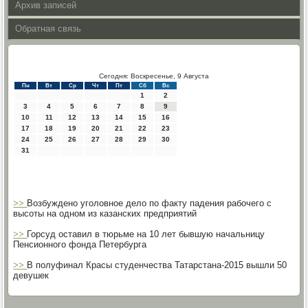
Архив записей
Обратная связь
Сегодня: Воскресенье, 9 Августа
Пн
Вт
Ср
Чт
Пт
Сб
Вс
1
2
3
4
5
6
7
8
9
10
11
12
13
14
15
16
17
18
19
20
21
22
23
24
25
26
27
28
29
30
31
>>
Возбуждено уголовное дело по факту падения рабочего с
высоты на одном из казанских предприятий
>>
Горсуд оставил в тюрьме на 10 лет бывшую начальницу
Пенсионного фонда Петербурга
>>
В полуфинал Красы студенчества Татарстана-2015 вышли 50
девушек