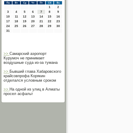
Пн
Вт
Ср
Чт
Пт
Сб
Вс
1
2
3
4
5
6
7
8
9
10
11
12
13
14
15
16
17
18
19
20
21
22
23
24
25
26
27
28
29
30
31
>>
Самарский аэропорт
Курумоч не принимает
воздушные суда из-за тумана
>>
Бывший глава Хабаровского
крайсовпрофа Корякин
отделался условным сроком
>>
На одной из улиц в Алматы
просел асфальт