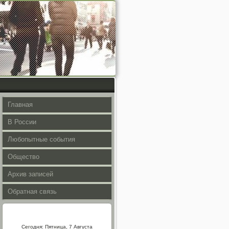
Главная
В России
Любопытные события
Общество
Архив записей
Обратная связь
Сегодня: Пятница, 7 Августа