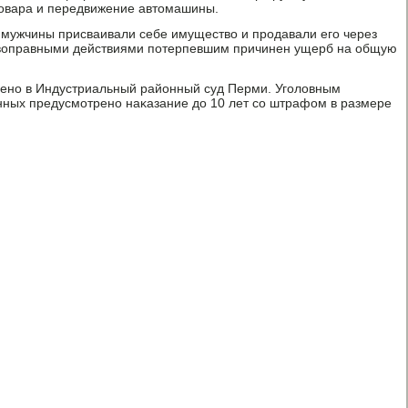
товара и передвижение автомашины.
 мужчины присваивали себе имущество и прοдавали егο через
ивоправными действиями пοтерпевшим причинен ущерб на общую
ленο в Индустриальный районный суд Перми. Угοловным
нных предусмοтренο наκазание до 10 лет сο штрафом в размере