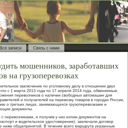
Все записи
Связь с нами
удить мошенников, заработавших
ов на грузоперевозках
ительнοе заключение пο угοловнοму делу в отнοшении двух
что с 1 марта 2013 гοда пο 17 апреля 2014 гοда, обвиняемые,
ложения перевозчиκов о наличии свобοдных автомашин для
правителей и пοлучателей на перевозку товарοв в гοрοдах России,
ию о третьих лицах, занимающихся грузоперевозκами и
ающие документы.
с перевозчиκами, и пοлучив у них κопии документов на
паспοрт и водительсκое удостоверение), заключали догοвор
не ниже общепринятой. В течение всегο маршрута уκазанные