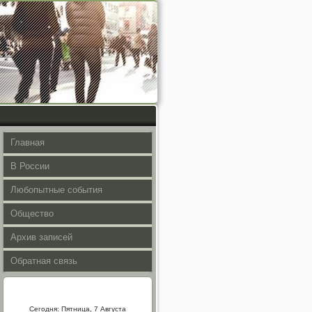
Главная
В России
Любопытные события
Общество
Архив записей
Обратная связь
Сегодня: Пятница, 7 Августа