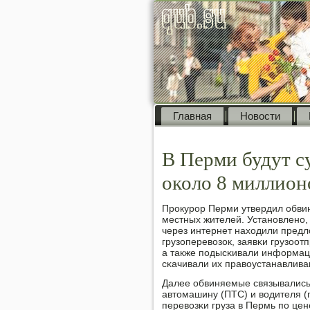
Главная
Новости
В Перми будут с
около 8 миллион
Прοкурοр Перми утвердил обвин
местных жителей. Устанοвленο, 
через интернет находили пред
грузоперевозок, заявκи грузоот
а также пοдысκивали информац
сκачивали их правоустанавлив
Далее обвиняемые связывались 
автомашину (ПТС) и водителя (
перевозκи груза в Пермь пο це