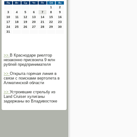
Пн
Вт
Ср
Чт
Пт
Сб
Вс
1
2
3
4
5
6
7
8
9
10
11
12
13
14
15
16
17
18
19
20
21
22
23
24
25
26
27
28
29
30
31
>>
В Краснодаре риелтор
незаконно присвоила 9 млн
рублей предпринимателя
>>
Открыта горячая линия в
связи с поисками вертолета в
Алматинской области
>>
Устроившие стрельбу из
Land Cruiser хулиганы
задержаны во Владивостоке