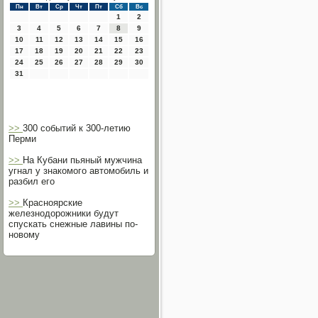
Пн
Вт
Ср
Чт
Пт
Сб
Вс
1
2
3
4
5
6
7
8
9
10
11
12
13
14
15
16
17
18
19
20
21
22
23
24
25
26
27
28
29
30
31
>>
300 событий к 300-летию
Перми
>>
На Кубани пьяный мужчина
угнал у знакомого автомобиль и
разбил его
>>
Красноярские
железнодорожники будут
спускать снежные лавины по-
новому