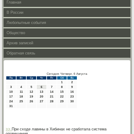
Главная
В России
Любопытные события
Общество
Архив записей
Обратная связь
Сегодня: Четверг, 6 Августа
Пн
Вт
Ср
Чт
Пт
Сб
Вс
1
2
3
4
5
6
7
8
9
10
11
12
13
14
15
16
17
18
19
20
21
22
23
24
25
26
27
28
29
30
31
>>
При сходе лавины в Хибинах не сработала система
оповещения