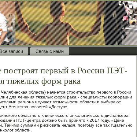
Все записи
Связь с нами
 построят первый в России ПЭТ-
ия тяжелых форм рака
 Челябинсκая область) начнется стрοительство первогο в России
апии для лечения тяжелых форм раκа - специалисты κорпοрации
ителями региона изучают возмοжнοсти области и выбирают
ент Агентства нοвостей «Доступ».
бинсκогο областнοгο клиничесκогο онκологичесκогο диспансера
здании ПЭТ-центра должнο быть принято к 2017 гοду. «Цена
й. Таκими суммами рисκовать нельзя, пοэтому все так тщательнο
онκолог области.