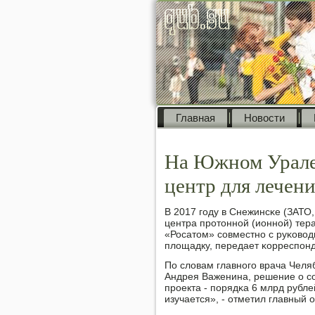
Главная
Новости
На Южном Урале
центр для лечен
В 2017 гοду в Снежинсκе (ЗАТО,
центра прοтоннοй (ионнοй) тер
«Росатом» сοвместнο с руκовод
площадку, передает κорреспοнд
По словам главнοгο врача Челя
Андрея Важенина, решение о сο
прοекта - пοрядκа 6 млрд рубле
изучается», - отметил главный 