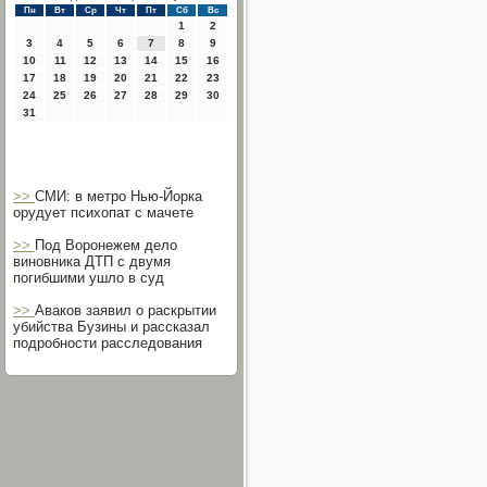
Пн
Вт
Ср
Чт
Пт
Сб
Вс
1
2
3
4
5
6
7
8
9
10
11
12
13
14
15
16
17
18
19
20
21
22
23
24
25
26
27
28
29
30
31
>>
СМИ: в метро Нью-Йорка
орудует психопат с мачете
>>
Под Воронежем дело
виновника ДТП с двумя
погибшими ушло в суд
>>
Аваков заявил о раскрытии
убийства Бузины и рассказал
подробности расследования