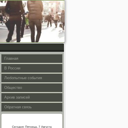
Главная
В России
Любопытные события
Общество
Архив записей
Обратная связь
Сегодня: Пятница, 7 Августа