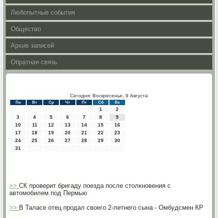
Любопытные события
Общество
Архив записей
Обратная связь
Сегодня: Воскресенье, 9 Августа
Пн
Вт
Ср
Чт
Пт
Сб
Вс
1
2
3
4
5
6
7
8
9
10
11
12
13
14
15
16
17
18
19
20
21
22
23
24
25
26
27
28
29
30
31
>>
СК проверит бригаду поезда после столкновения с
автомобилем под Пермью
>>
В Таласе отец продал своего 2-летнего сына - Омбудсмен КР