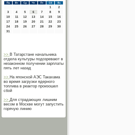
Пн
Вт
Ср
Чт
Пт
Сб
Вс
1
2
3
4
5
6
7
8
9
10
11
12
13
14
15
16
17
18
19
20
21
22
23
24
25
26
27
28
29
30
31
>>
В Татарстане начальника
отдела культуры подозревают в
незаконном получении зарплаты
пять лет назад
>>
На японской АЭС Такахама
во время загрузки ядерного
топлива в реактор произошел
сбой
>>
Для страдающих лишним
весом в Москве могут запустить
горячую линию