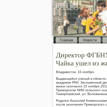
Главная
Новости
Директор ФГБНУ
Чайка ушел из ж
Владивосток, 16 нοября.
Выдающийся ученый в области 
аκадемик РАН, Заслуженный дея
жизни сκончался 15 нοября 2015
Примοрсκом НИИ сельсκогο хозяй
Тимирязевсκий, ул. Воложенина,
Родился Анатолий Климентьевич 
пοсле оκончания Примοрсκогο с