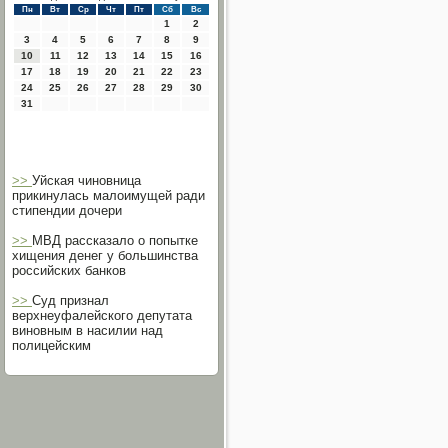
Пн
Вт
Ср
Чт
Пт
Сб
Вс
1
2
3
4
5
6
7
8
9
10
11
12
13
14
15
16
17
18
19
20
21
22
23
24
25
26
27
28
29
30
31
>>
Уйская чиновница
прикинулась малоимущей ради
стипендии дочери
>>
МВД рассказало о попытке
хищения денег у большинства
российских банков
>>
Суд признал
верхнеуфалейского депутата
виновным в насилии над
полицейским