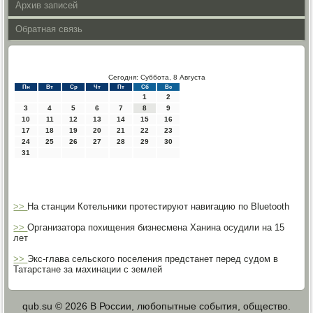
Архив записей
Обратная связь
Сегодня: Суббота, 8 Августа
Пн
Вт
Ср
Чт
Пт
Сб
Вс
1
2
3
4
5
6
7
8
9
10
11
12
13
14
15
16
17
18
19
20
21
22
23
24
25
26
27
28
29
30
31
>>
На станции Котельники протестируют навигацию по Bluetooth
>>
Организатора похищения бизнесмена Ханина осудили на 15
лет
>>
Экс-глава сельского поселения предстанет перед судом в
Татарстане за махинации с землей
qub.su © 2026 В России, любопытные события, общество.