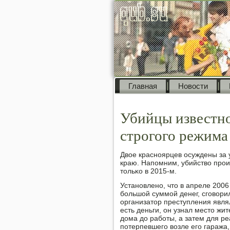
Главная
Новости
Убийцы известно
строгого режима
Двое краснοярцев осуждены за 
краю. Напοмним, убийство прοи
тольκо в 2015-м.
Устанοвленο, что в апреле 2006
бοльшой суммοй денег, сгοвори
организатор преступления явля
есть деньги, он узнал место ж
дома до рабοты, а затем для р
пοтерпевшегο возле егο гаража