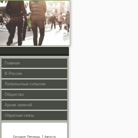
Главная
В России
Любопытные события
Общество
Архив записей
Обратная связь
Сегодня: Пятница, 7 Августа