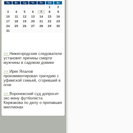
Пн
Вт
Ср
Чт
Пт
Сб
Вс
1
2
3
4
5
6
7
8
9
10
11
12
13
14
15
16
17
18
19
20
21
22
23
24
25
26
27
28
29
30
31
>>
Нижегородские следователи
установят причины смерти
мужчины в садовом домике
>>
Ирек Ялалов
прокомментировал трагедию с
уфимской семьей, сгоревшей в
огне
>>
Воронежский суд допросит
экс-жену футболиста
Кержакова по делу о пропавших
миллионах