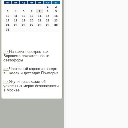
Пн
Вт
Ср
Чт
Пт
Сб
Вс
1
2
3
4
5
6
7
8
9
10
11
12
13
14
15
16
17
18
19
20
21
22
23
24
25
26
27
28
29
30
31
>>
На каких перекрестках
Воронежа появятся новые
светофоры
>>
Частичный карантин вводят
в школах и детсадах Приморья
>>
Якунин рассказал об
усиленных мерах безопасности
в Москве