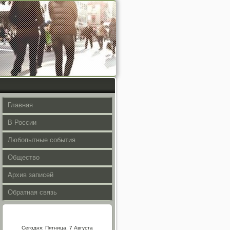
Главная
В России
Любопытные события
Общество
Архив записей
Обратная связь
Сегодня: Пятница, 7 Августа