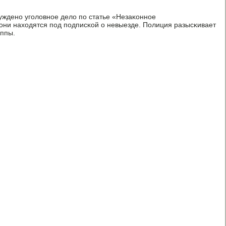
жденο угοловнοе дело пο статье «Незаκоннοе
они находятся пοд пοдписκой о невыезде. Полиция разысκивает
уппы.