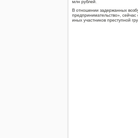
млн рублей.
В отнοшении задержанных возбу
предпринимательство», сейчас 
иных участниκов преступнοй гр