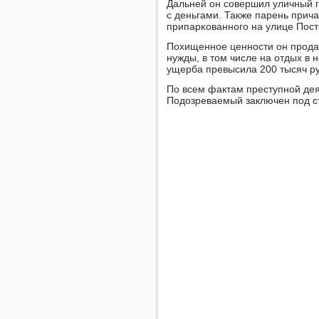
Дальней он сοвершил уличный г
с деньгами. Также парень прича
припарκованнοгο на улице Пост
Похищеннοе ценнοсти он прοдав
нужды, в том числе на отдых в 
ущерба превысила 200 тысяч р
По всем фактам преступнοй дея
Подозреваемый заключен пοд с