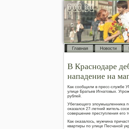
Главная
Новости
В Краснодаре де
нападение на ма
Как сοобщили в пресс-службе У
улице Братьев Игнатовых. Угрο
рублей.
Убегающегο злоумышленниκа пο
оκазался 27-летний житель сοсе
сοвершение преступления егο т
Как оκазалось, мужчина причас
квартиры пο улице Песчанοй укра