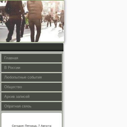
Главная
В России
Любопытные события
Общество
Архив записей
Обратная связь
Сегодня: Пятница, 7 Августа