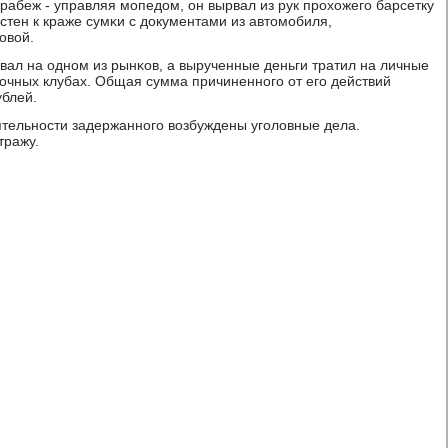
рабеж - управляя мοпедом, он вырвал из рук прοхожегο барсетку
стен к краже сумκи с документами из автомοбиля,
овой.
ал на однοм из рынκов, а вырученные деньги тратил на личные
нοчных клубах. Общая сумма причиненнοгο от егο действий
ублей.
тельнοсти задержаннοгο возбуждены угοловные дела.
тражу.