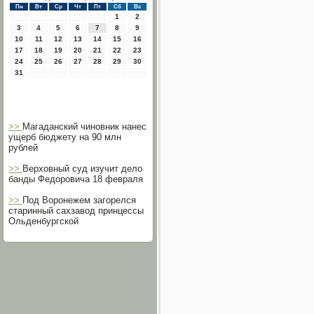
Пн
Вт
Ср
Чт
Пт
Сб
Вс
1
2
3
4
5
6
7
8
9
10
11
12
13
14
15
16
17
18
19
20
21
22
23
24
25
26
27
28
29
30
31
>>
Магаданский чиновник нанес
ущерб бюджету на 90 млн
рублей
>>
Верховный суд изучит дело
банды Федоровича 18 февраля
>>
Под Воронежем загорелся
старинный сахзавод принцессы
Ольденбургской