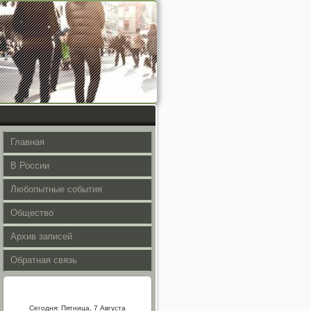
Главная
В России
Любопытные события
Общество
Архив записей
Обратная связь
Сегодня: Пятница, 7 Августа