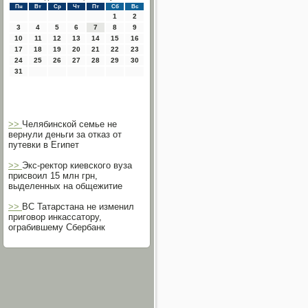
Пн
Вт
Ср
Чт
Пт
Сб
Вс
1
2
3
4
5
6
7
8
9
10
11
12
13
14
15
16
17
18
19
20
21
22
23
24
25
26
27
28
29
30
31
>>
Челябинской семье не
вернули деньги за отказ от
путевки в Египет
>>
Экс-ректор киевского вуза
присвоил 15 млн грн,
выделенных на общежитие
>>
ВС Татарстана не изменил
приговор инкассатору,
ограбившему Сбербанк