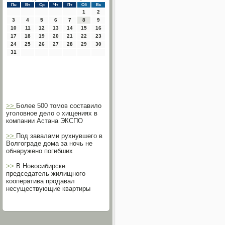
Пн
Вт
Ср
Чт
Пт
Сб
Вс
1
2
3
4
5
6
7
8
9
10
11
12
13
14
15
16
17
18
19
20
21
22
23
24
25
26
27
28
29
30
31
>>
Более 500 томов составило
уголовное дело о хищениях в
компании Астана ЭКСПО
>>
Под завалами рухнувшего в
Волгограде дома за ночь не
обнаружено погибших
>>
В Новосибирске
председатель жилищного
кооператива продавал
несуществующие квартиры