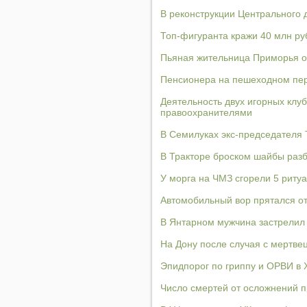
В реконструкции Центрального 
Топ-фигуранта кражи 40 млн ру
Пьяная жительница Приморья от
Пенсионера на пешеходном пер
Деятельность двух игорных клу
правоохранителями
В Семилуках экс-председателя 
В Тракторе броском шайбы разб
У морга на ЧМЗ сгорели 5 риту
Автомобильный вор прятался от
В Янтарном мужчина застрелил 
На Дону после случая с мертве
Эпидпорог по гриппу и ОРВИ в 
Число смертей от осложнений п