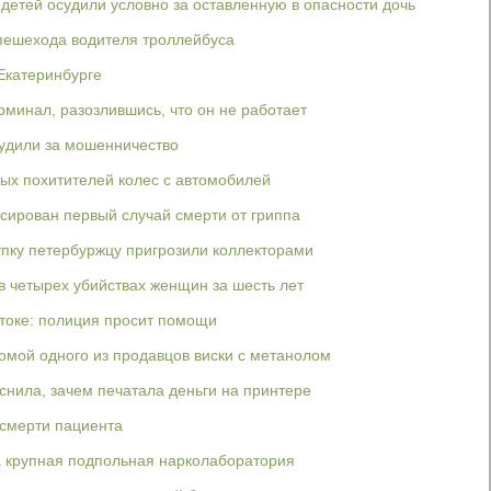
 детей осудили условно за оставленную в опасности дочь
пешехода водителя троллейбуса
Екатеринбурге
минал, разозлившись, что он не работает
судили за мошенничество
ых похитителей колес с автомобилей
сирован первый случай смерти от гриппа
купку петербуржцу пригрозили коллекторами
 четырех убийствах женщин за шесть лет
токе: полиция просит помощи
домой одного из продавцов виски с метанолом
нила, зачем печатала деньги на принтере
 смерти пациента
а крупная подпольная нарколаборатория