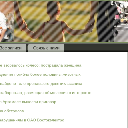
Все записи
Связь с нами
ге взорвалось колесо: пострадала женщина
однения погибло более половины животных
 найдено тело пропавшего девятиклассника
хабаровчан, размещая объявления в интернете
в Арзамасе вынесли приговор
за обстрелов
 нарушениям в ОАО Востокэлектро