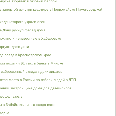
ярска взорвался газовый баллон
 запертой изнутри квартире в Первомайске Нижегородской
 ходе которого украли овец
на-Дону рухнул фасад дома
похитили неизвестные в Хабаровске
оргуют даже дети
од поезд в Красноярском крае
и похитил $1 тыс. в банке в Минске
 заброшенный склада ядохимикатов
вятое место в России по гибели людей в ДТП
шении застройщика дома для детей-сирот
изошел взрыв
 в Забайкалье из-за схода вагонов
морье