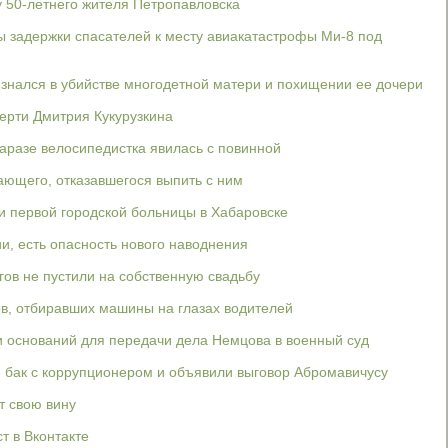
у 50-летнего жителя Петропавловска
 задержки спасателей к месту авиакатастрофы Ми-8 под
знался в убийстве многодетной матери и похищении ее дочери
ерти Дмитрия Кукурузкина
аразе велосипедистка явилась с повинной
ющего, отказавшегося выпить с ним
и первой городской больницы в Хабаровске
и, есть опасность нового наводнения
гов не пустили на собственную свадьбу
в, отбиравших машины на глазах водителей
и оснований для передачи дела Немцова в военный суд
 бак с коррупционером и объявили выговор Абромавичусу
т свою вину
т в Вконтакте