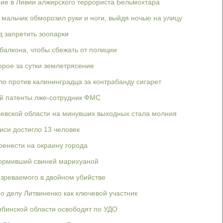
ие в Ливии алжирского террориста Бельмохтара
 мальчик обморозил руки и ноги, выйдя ночью на улицу
д запретить зоопарки
балкона, чтобы сбежать от полиции
орое за сутки землетрясение
ло против калининградца за контрабанду сигарет
й патенты лже-сотрудник ФМС
левской области на минувших выходных стала молния
иси достигло 13 человек
ренести на окраину города
кормивший свиней марихуаной
зреваемого в двойном убийстве
о делу Литвиненко как ключевой участник
бинской области освободят по УДО