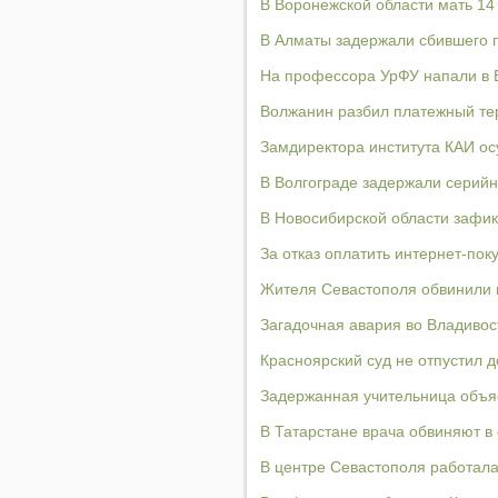
В Воронежской области мать 14
В Алматы задержали сбившего 
На профессора УрФУ напали в 
Волжанин разбил платежный тер
Замдиректора института КАИ о
В Волгограде задержали серийн
В Новосибирской области зафик
За отказ оплатить интернет-по
Жителя Севастополя обвинили в
Загадочная авария во Владивос
Красноярский суд не отпустил 
Задержанная учительница объяс
В Татарстане врача обвиняют в
В центре Севастополя работал