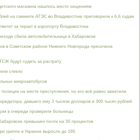
детского магазина нашлось место хищениям
блей на саммите АТЭС во Владивостоке приговорили к 6,6 годам
ветит за теракт в аэропорту Владивостока
еходе сбила автолюбительница в Хабаровске
бов в Советском районе Нижнего Новгорода пресечена
ТСЖ будут судить за растрату
или стекло
альных микроавтобусов
 полиции на месте преступления, но его всё равно заметили
кредитора, давшего ему 3 тысячи долларов и 300 тысяч рублей
цом в очереди проверили больницы
Хабаровске превышен почти на 30 процентов
ри гриппе в Украине выросло до 185