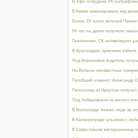
В Уфе сотрудник УК оштрафова
В Киеве заминировали ж/д вокз
Более 29 тысяч жителей Приан
50 лет на двоих получили заказ
Поклонская: СК активизирует р
В Краснодаре приезжие избили
Под Воронежем водитель получи
На Волыни неизвестные прикреп
Погибший хоккеист Александр О
Пенсионер из Иркутска получил 
Под Хабаровском из жилого пос
В Волгограде бизнес-леди за н
В Калининграде альпинист-люби
В Севастополе матершинницу и