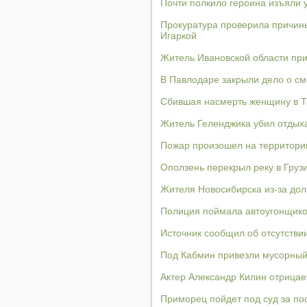
Почти полкило героина изъяли 
Прокуратура проверила причины
Игаркой
Житель Ивановской области при
В Павлодаре закрыли дело о см
Сбившая насмерть женщину в Т
Житель Геленджика убил отдыха
Пожар произошел на территори
Оползень перекрыл реку в Грузи
Жителя Новосибирска из-за дол
Полиция поймала автоугонщико
Источник сообщил об отсутстви
Под Кабмин привезли мусорный
Актер Александр Килин отрицае
Приморец пойдет под суд за пос