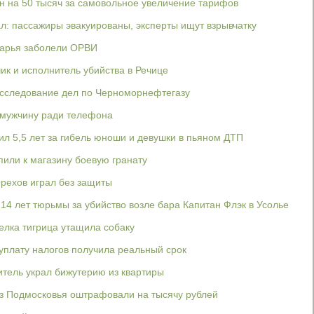
н на 50 тысяч за самовольное увеличение тарифов
ал: пассажиры эвакуированы, эксперты ищут взрывчатку
гарья заболели ОРВИ
чик и исполнитель убийства в Речице
асследование дел по Черноморнефтегазу
 мужчину ради телефона
л 5,5 лет за гибель юноши и девушки в пьяном ДТП
или к магазину боевую гранату
рехов играл без защиты
14 лет тюрьмы за убийство возле бара Капитан Флэк в Усолье
елка тигрица утащила собаку
еуплату налогов получила реальный срок
тель украл бижутерию из квартиры
з Подмосковья оштрафовали на тысячу рублей